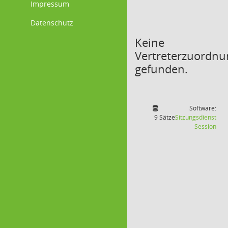
Impressum
Datenschutz
Keine
Vertreterzuordn
gefunden.
Software:
9 Sätze
Sitzungsdienst
(Wir
Session