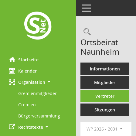
Toggle navigation
Rechercheau
Ortsbeirat
Naunheim
Startseite
Informationen
Kalender
Organisation
Mitglieder
Gremienmitglieder
Vertreter
Gremien
Sitzungen
Bürgerversammlung
Rechtstexte
WP 2026 - 2031