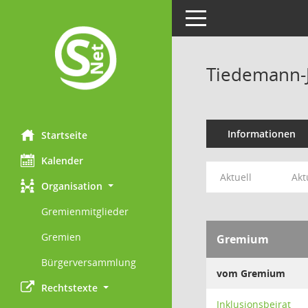
Toggle navigation
Tiedemann-
Informationen
Startseite
Kalender
Aktuell
Akt
Organisation
Gremienmitglieder
Gremien
Gremium
Bürgerversammlung
vom Gremium
Rechtstexte
Inklusionsbeirat