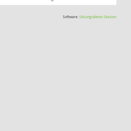
(Wird in
Software:
Sitzungsdienst
Session