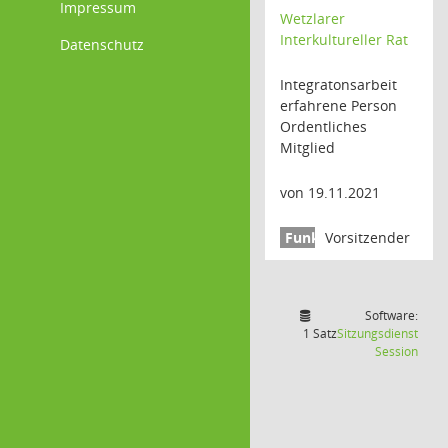
Impressum
Wetzlarer
Interkultureller Rat
Datenschutz
Integratonsarbeit
erfahrene Person
Ordentliches
Mitglied
von 19.11.2021
Vorsitzender
Software:
1 Satz
Sitzungsdienst
(Wird
Session