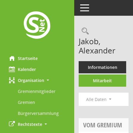
Toggle navigation
Rechercheau
Jakob,
Alexander
Startseite
Informationen
Kalender
Organisation
Mitarbeit
Gremienmitglieder
Alle Daten
Gremien
Bürgerversammlung
VOM GREMIUM
Rechtstexte