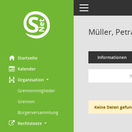
Toggle navigation
Müller, Petr
Informationen
Startseite
Kalender
W
Organisation
Gremienmitglieder
Gremien
Keine Daten gefun
Bürgerversammlung
Rechtstexte