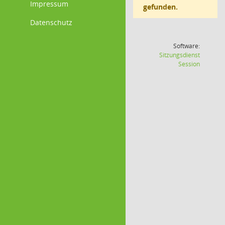
Impressum
gefunden.
Datenschutz
Software:
Sitzungsdienst
(Wird in
Session