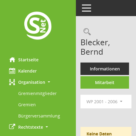
Toggle navigation
Rechercheau
Blecker,
Bernd
Startseite
Informationen
Kalender
Organisation
Mitarbeit
Gremienmitglieder
WP 2001 - 2006
Gremien
Bürgerversammlung
Rechtstexte
Keine Daten