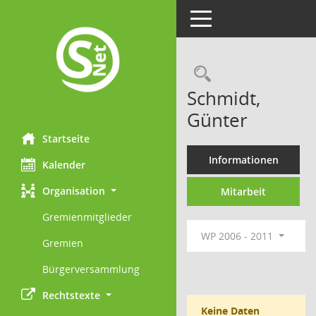
Toggle navigation
Rechercheau
Schmidt,
Günter
Startseite
Informationen
Kalender
Organisation
Mitarbeit
Gremienmitglieder
WP 2006 - 2011
Gremien
Bürgerversammlung
Rechtstexte
Keine Daten