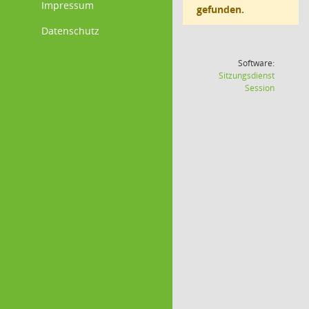
Impressum
gefunden.
Datenschutz
Software:
Sitzungsdienst
(Wird in
Session