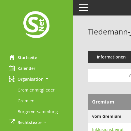
Toggle navigation
Tiedemann-
Informationen
Startseite
Kalender
W
Organisation
Gremienmitglieder
Gremien
Gremium
Bürgerversammlung
vom Gremium
Rechtstexte
Inklusionsbeirat