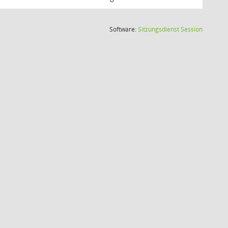
(Wird in
Software:
Sitzungsdienst
Session