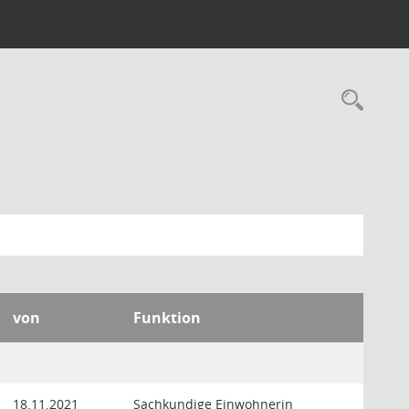
Rec
von
Funktion
18.11.2021
Sachkundige Einwohnerin