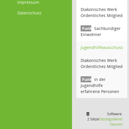
Impressum
Diakonisches Werk
Datenschutz
Ordentliches Mitglied
Sachkundiger
Einwohner
Jugendhilfeausschuss
Diakonisches Werk
Ordentliches Mitglied
in der
Jugendhilfe
erfahrene Personen
Software:
2 Sätze
Sitzungsdienst
(Wir
Session