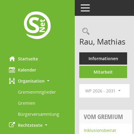
Toggle navigation
Rechercheau
Rau, Mathias
Informationen
Startseite
Kalender
Mitarbeit
Organisation
WP 2026 - 2031
Gremienmitglieder
Gremien
Bürgerversammlung
VOM GREMIUM
Rechtstexte
Inklusionsbeirat