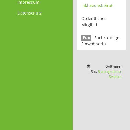
Impressum
Inklusionsbeirat
Datenschutz
Ordentliches
Mitglied
Sachkundige
Einwohnerin
Software:
1 Satz
Sitzungsdienst
(Wird
Session