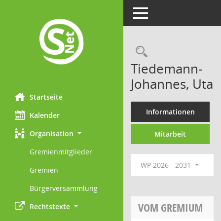
Toggle navigation
Rechercheau
Tiedemann-
Johannes, Uta
Startseite
Informationen
Kalender
Organisation
Mitarbeit
Gremienmitglieder
WP 2026 - 2031
Gremien
Bürgerversammlung
VOM GREMIUM
Rechtstexte