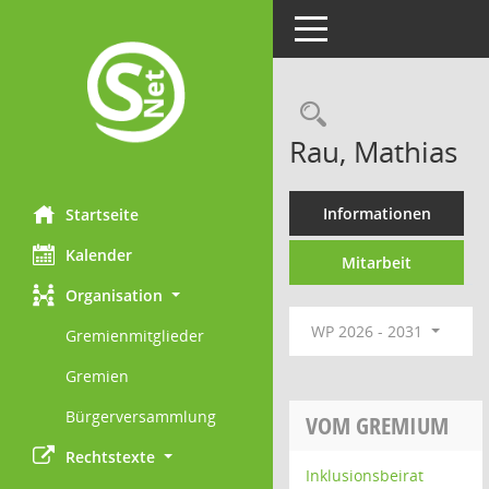
Toggle navigation
Rechercheau
Rau, Mathias
Informationen
Startseite
Kalender
Mitarbeit
Organisation
WP 2026 - 2031
Gremienmitglieder
Gremien
Bürgerversammlung
VOM GREMIUM
Rechtstexte
Inklusionsbeirat