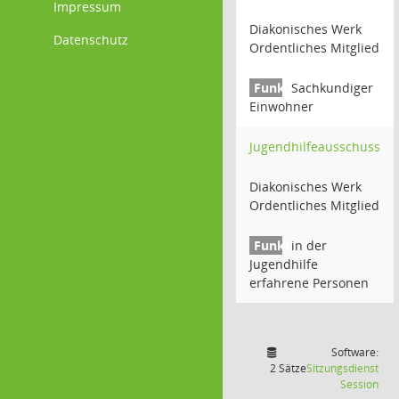
Impressum
Diakonisches Werk
Datenschutz
Ordentliches Mitglied
Sachkundiger
Einwohner
Jugendhilfeausschuss
Diakonisches Werk
Ordentliches Mitglied
in der
Jugendhilfe
erfahrene Personen
Software:
2 Sätze
Sitzungsdienst
(Wir
Session