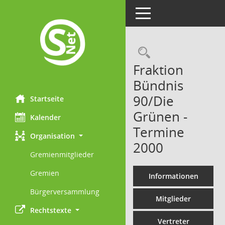
Toggle navigation
Rechercheau
Fraktion
Bündnis
90/Die
Startseite
Grünen -
Kalender
Termine
Organisation
2000
Gremienmitglieder
Gremien
Informationen
Bürgerversammlung
Mitglieder
Rechtstexte
Vertreter