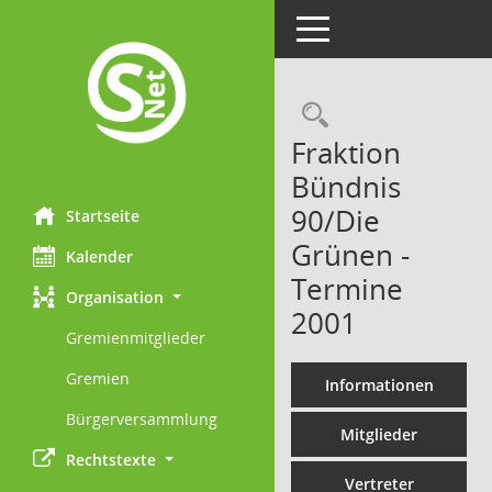
Toggle navigation
Rechercheau
Fraktion
Bündnis
90/Die
Startseite
Grünen -
Kalender
Termine
Organisation
2001
Gremienmitglieder
Gremien
Informationen
Bürgerversammlung
Mitglieder
Rechtstexte
Vertreter