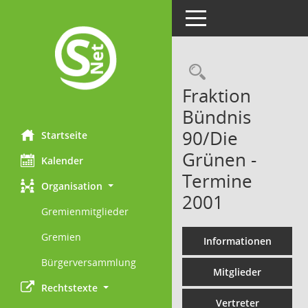
Toggle navigation
Rechercheau
Fraktion
Bündnis
90/Die
Startseite
Grünen -
Kalender
Termine
Organisation
2001
Gremienmitglieder
Gremien
Informationen
Bürgerversammlung
Mitglieder
Rechtstexte
Vertreter