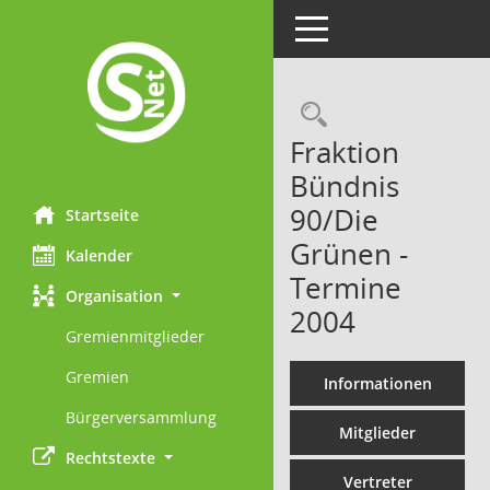
Toggle navigation
Rechercheau
Fraktion
Bündnis
90/Die
Startseite
Grünen -
Kalender
Termine
Organisation
2004
Gremienmitglieder
Gremien
Informationen
Bürgerversammlung
Mitglieder
Rechtstexte
Vertreter