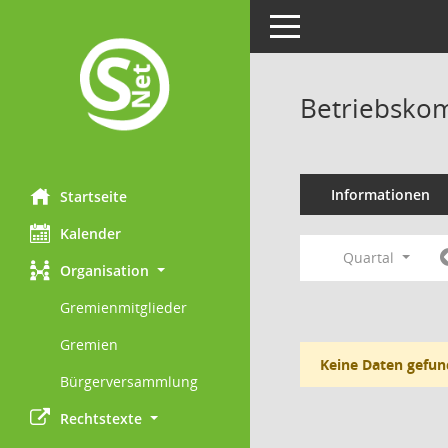
Toggle navigation
Betriebskom
Informationen
Startseite
Kalender
Quartal
Organisation
Gremienmitglieder
Gremien
Keine Daten gefun
Bürgerversammlung
Rechtstexte