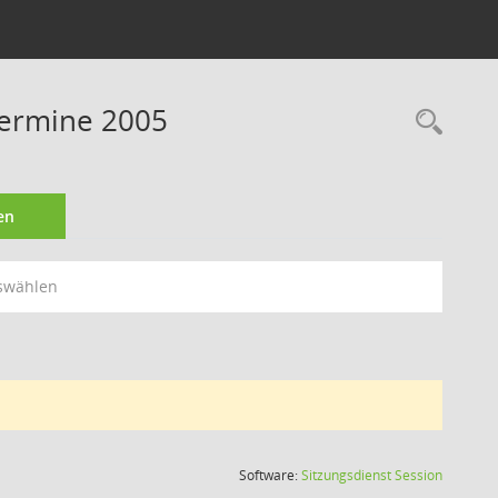
Termine 2005
Rec
en
swählen
(Wird in
Software:
Sitzungsdienst
Session