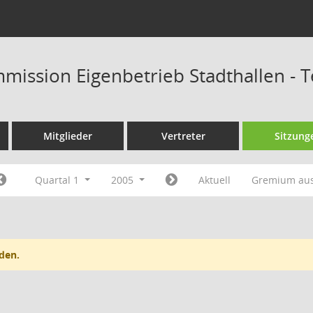
mission Eigenbetrieb Stadthallen - 
Mitglieder
Vertreter
Sitzung
Quartal 1
2005
Aktuell
Gremium au
den.