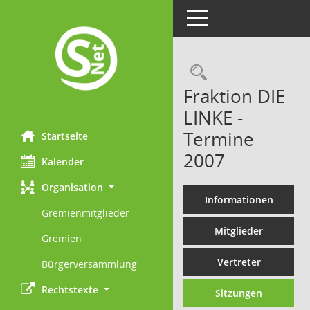
Toggle navigation
Rechercheau
Fraktion DIE
LINKE -
Termine
Startseite
2007
Kalender
Organisation
Informationen
Gremienmitglieder
Mitglieder
Gremien
Vertreter
Bürgerversammlung
Rechtstexte
Sitzungen