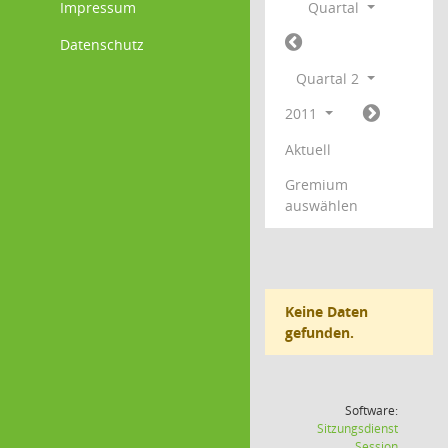
Impressum
Quartal
Datenschutz
Quartal 2
2011
Aktuell
Gremium
auswählen
Keine Daten
gefunden.
Software:
Sitzungsdienst
(Wird in
Session