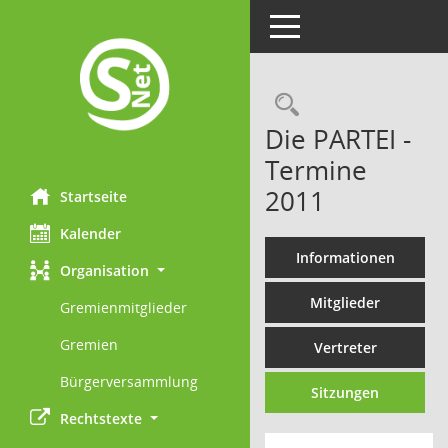
Toggle navigation
Rechercheau
Die PARTEI -
Termine
2011
Startseite
Kalender
Informationen
Organisation
Mitglieder
Gremienmitglieder
Gremien
Vertreter
Bürgerversammlung
Sitzungen
Rechtstexte