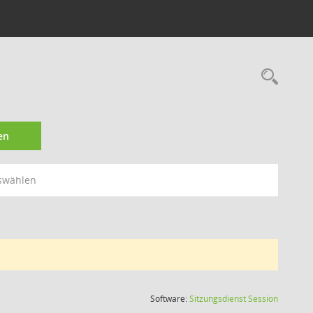
Rec
en
swählen
(Wird in
Software:
Sitzungsdienst
Session