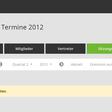
- Termine 2012
Mitglieder
Vertreter
Sitzung
Quartal 2
2012
Aktuell
Gremium au
den.