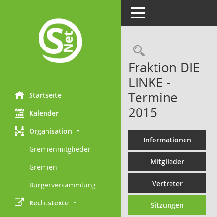
Toggle navigation
Rechercheau
Fraktion DIE
LINKE -
Termine
Startseite
2015
Kalender
Organisation
Informationen
Gremienmitglieder
Mitglieder
Gremien
Vertreter
Bürgerversammlung
Rechtstexte
Sitzungen