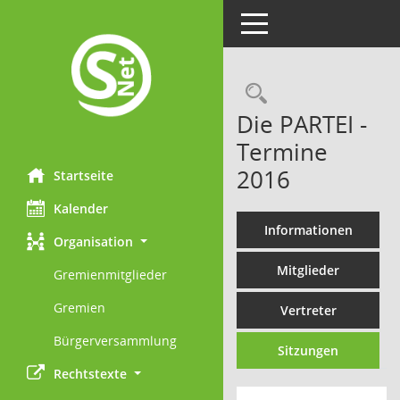
Toggle navigation
Rechercheau
Die PARTEI -
Termine
2016
Startseite
Kalender
Informationen
Organisation
Mitglieder
Gremienmitglieder
Gremien
Vertreter
Bürgerversammlung
Sitzungen
Rechtstexte