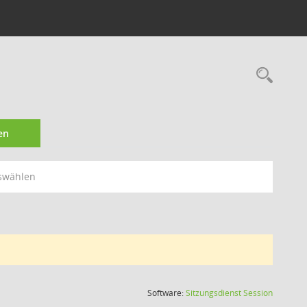
Rec
en
swählen
(Wird in
Software:
Sitzungsdienst
Session