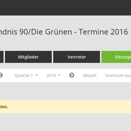
ndnis 90/Die Grünen - Termine 2016
Mitglieder
Vertreter
Sitzung
Quartal 1
2016
Aktuell
Gremium au
den.