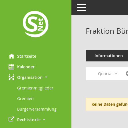
Toggle navigation
Fraktion Bü
Informationen
Startseite
Kalender
Quartal
Organisation
Gremienmitglieder
Gremien
Keine Daten gefun
Bürgerversammlung
Rechtstexte