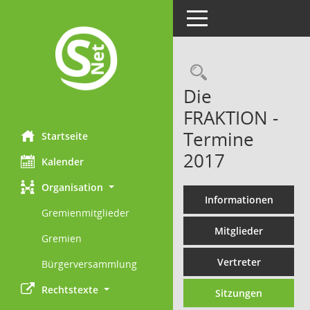
Toggle navigation
Rechercheau
Die
FRAKTION -
Termine
Startseite
2017
Kalender
Organisation
Informationen
Gremienmitglieder
Mitglieder
Gremien
Vertreter
Bürgerversammlung
Rechtstexte
Sitzungen