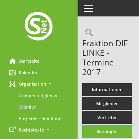
Toggle navigation
Rechercheau
Fraktion DIE
LINKE -
Termine
Startseite
2017
Kalender
Organisation
Informationen
Gremienmitglieder
Mitglieder
Gremien
Vertreter
Bürgerversammlung
Rechtstexte
Sitzungen