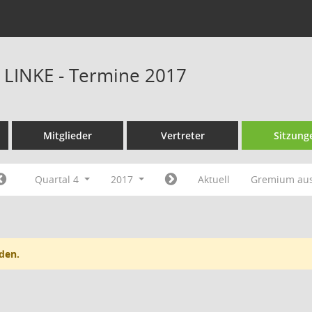
E LINKE - Termine 2017
Mitglieder
Vertreter
Sitzung
Quartal 4
2017
Aktuell
Gremium au
den.