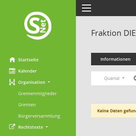
Toggle navigation
Fraktion DI
Informationen
Startseite
Kalender
Quartal
Organisation
Gremienmitglieder
Gremien
Keine Daten gefun
Bürgerversammlung
Rechtstexte