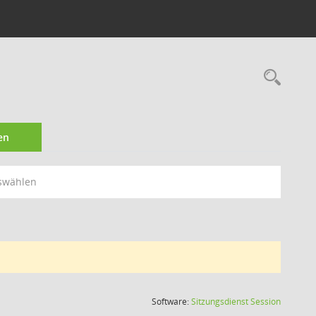
Rec
en
swählen
(Wird in
Software:
Sitzungsdienst
Session