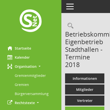
Toggle navigation
Rechercheau
Betriebskommi
Eigenbetrieb
Stadthallen -
Startseite
Termine
Kalender
2018
Organisation
Gremienmitglieder
Informationen
Gremien
Mitglieder
Bürgerversammlung
Vertreter
Rechtstexte