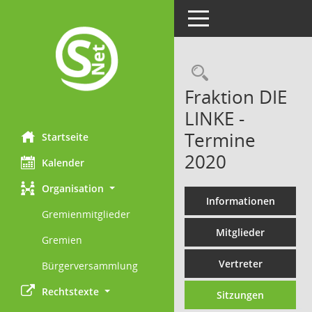
Toggle navigation
Rechercheau
Fraktion DIE
LINKE -
Termine
Startseite
2020
Kalender
Organisation
Informationen
Gremienmitglieder
Mitglieder
Gremien
Vertreter
Bürgerversammlung
Rechtstexte
Sitzungen