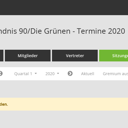
ndnis 90/Die Grünen - Termine 2020
Mitglieder
Vertreter
Sitzung
Quartal 1
2020
Aktuell
Gremium au
den.