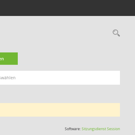
Rec
en
swählen
(Wird in
Software:
Sitzungsdienst
Session