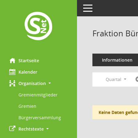
Toggle navigation
Fraktion Bü
Informationen
Startseite
Kalender
Quartal
Organisation
Gremienmitglieder
Gremien
Keine Daten gefun
Bürgerversammlung
Rechtstexte