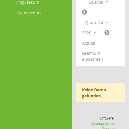
Impressum
Quartal
Datenschutz
Quartal 4
2020
Aktuell
Gremium
auswählen
Keine Daten
gefunden.
Software:
Sitzungsdienst
(Wird in
Session