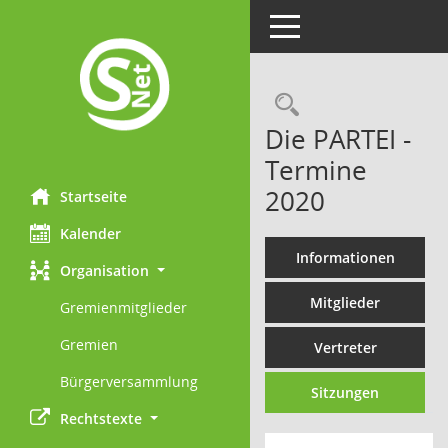
Toggle navigation
Rechercheau
Die PARTEI -
Termine
2020
Startseite
Kalender
Informationen
Organisation
Mitglieder
Gremienmitglieder
Gremien
Vertreter
Bürgerversammlung
Sitzungen
Rechtstexte