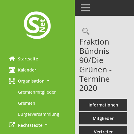
Toggle navigation
Rechercheau
Fraktion
Bündnis
90/Die
Startseite
Grünen -
Kalender
Termine
Organisation
2020
Gremienmitglieder
Gremien
Informationen
Bürgerversammlung
Mitglieder
Rechtstexte
Vertreter