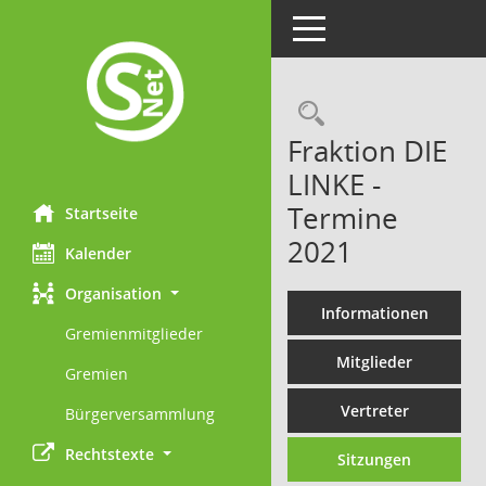
Toggle navigation
Rechercheau
Fraktion DIE
LINKE -
Termine
Startseite
2021
Kalender
Organisation
Informationen
Gremienmitglieder
Mitglieder
Gremien
Vertreter
Bürgerversammlung
Rechtstexte
Sitzungen