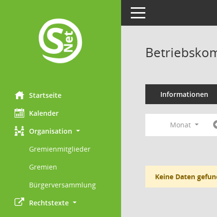
Toggle navigation
Betriebskom
Informationen
Startseite
Kalender
Monat
Organisation
Gremienmitglieder
Gremien
Keine Daten gefun
Bürgerversammlung
Rechtstexte