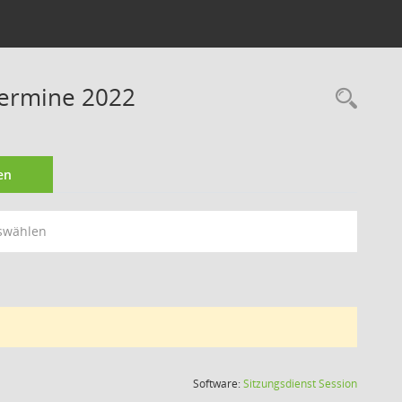
Termine 2022
Rec
en
swählen
(Wird in
Software:
Sitzungsdienst
Session