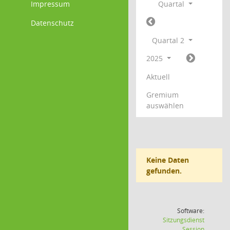
Impressum
Quartal
Datenschutz
Quartal 2
2025
Aktuell
Gremium
auswählen
Keine Daten
gefunden.
Software:
Sitzungsdienst
(Wird in
Session