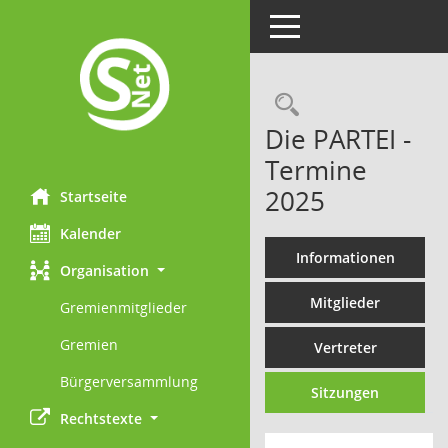
Toggle navigation
Rechercheau
Die PARTEI -
Termine
2025
Startseite
Kalender
Informationen
Organisation
Mitglieder
Gremienmitglieder
Gremien
Vertreter
Bürgerversammlung
Sitzungen
Rechtstexte