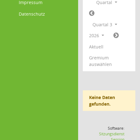
Impressum
Quartal
Datenschutz
Quartal 3
2026
Aktuell
Gremium
auswählen
Keine Daten
gefunden.
Software:
Sitzungsdienst
(Wird in
Session