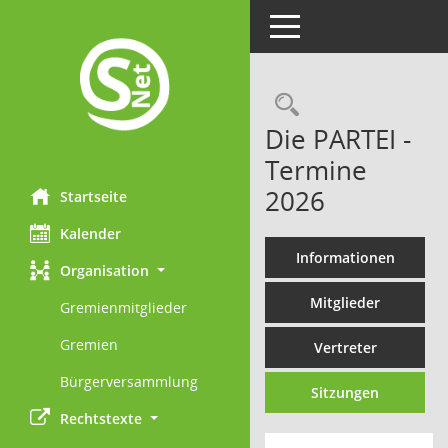
Toggle navigation
Rechercheau
Die PARTEI -
Termine
2026
Startseite
Kalender
Informationen
Organisation
Mitglieder
Gremienmitglieder
Gremien
Vertreter
Bürgerversammlung
Sitzungen
Rechtstexte