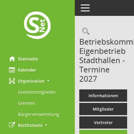
Toggle navigation
Rechercheau
Betriebskommi
Eigenbetrieb
Stadthallen -
Startseite
Termine
Kalender
2027
Organisation
Gremienmitglieder
Informationen
Gremien
Mitglieder
Bürgerversammlung
Vertreter
Rechtstexte