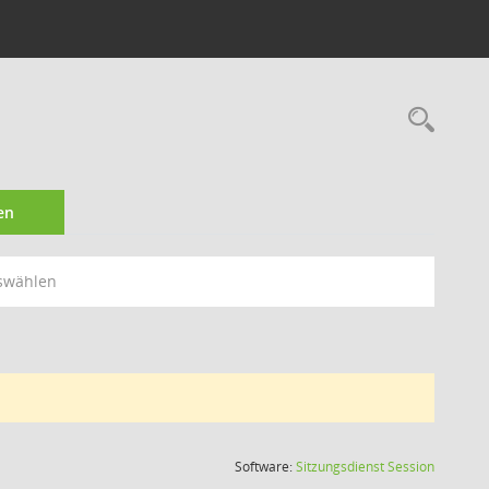
Rec
en
swählen
(Wird in
Software:
Sitzungsdienst
Session