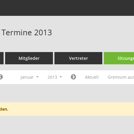
- Termine 2013
Mitglieder
Vertreter
Sitzung
Januar
2013
Aktuell
Gremium au
den.