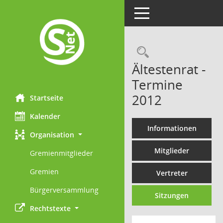
Toggle navigation
Rechercheau
Ältestenrat -
Termine
2012
Startseite
Kalender
Informationen
Organisation
Mitglieder
Gremienmitglieder
Gremien
Vertreter
Bürgerversammlung
Sitzungen
Rechtstexte