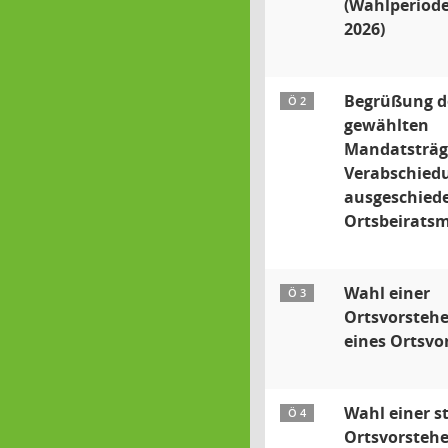
(Wahlperiode
2026)
Begrüßung d
Ö 2
gewählten
Mandatsträg
Verabschied
ausgeschied
Ortsbeiratsm
Wahl einer
Ö 3
Ortsvorstehe
eines Ortsvo
Wahl einer st
Ö 4
Ortsvorstehe