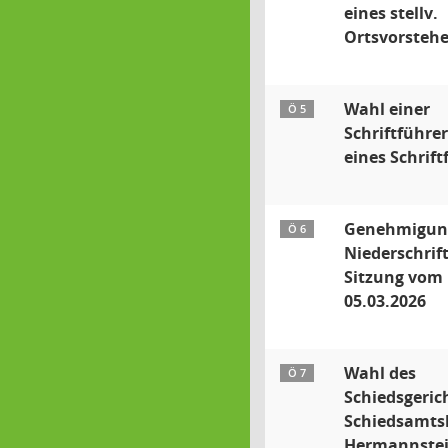
eines stellv.
Ortsvorstehe
Wahl einer
Ö 5
Schriftführer
eines Schrift
Genehmigun
Ö 6
Niederschrift
Sitzung vom
05.03.2026
Wahl des
Ö 7
Schiedsgeric
Schiedsamts
Hermannste