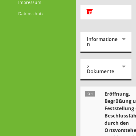
Impressum
Alle Dokumente zu d
Datenschutz
Informatione
n
2
Dokumente
Eröffnung,
Ö 1
Begrüßung 
Feststellung 
Beschlussfäh
durch den
Ortsvorstehe