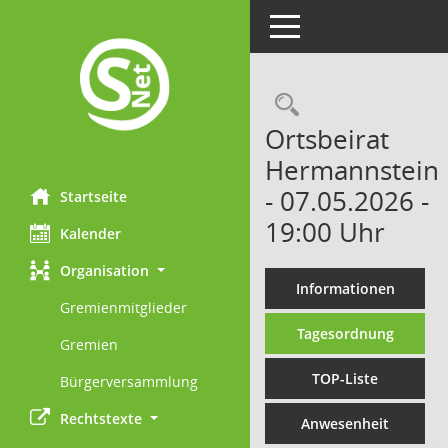
Toggle navigation
Rechercheau
Ortsbeirat
Hermannstein
- 07.05.2026 -
Startseite
19:00 Uhr
Kalender
Organisation
Informationen
Gremienmitglieder
Tagesordnung
Gremien
TOP-Liste
Bürgerversammlung
Rechtstexte
Anwesenheit