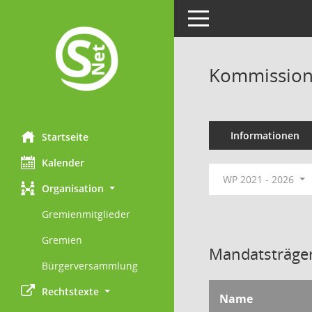
Toggle navigation
Kommission 
Informationen
Startseite
Kalender
WP 2021 - 2026
Organisation
Gremienmitglieder
Gremien
Mandatsträger
Bürgerversammlung
Rechtstexte
Name