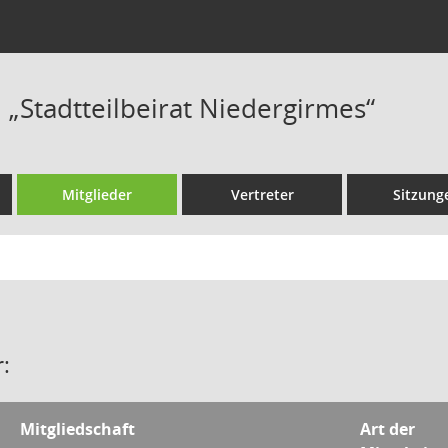
„Stadtteilbeirat Niedergirmes“
Mitglieder
Vertreter
Sitzung
:
Mitgliedschaft
Art der