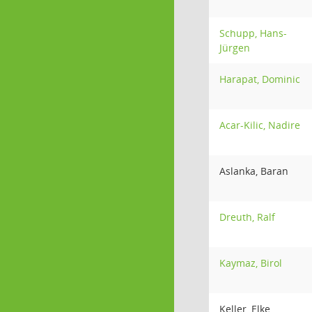
Schupp, Hans-
Jürgen
Harapat, Dominic
Acar-Kilic, Nadire
Aslanka, Baran
Dreuth, Ralf
Kaymaz, Birol
Keller, Elke