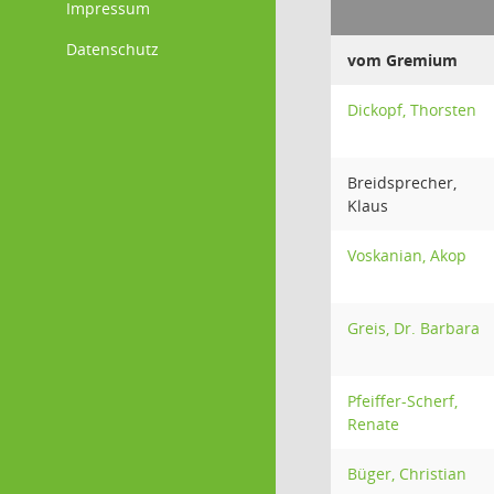
Impressum
Datenschutz
vom Gremium
Dickopf, Thorsten
Breidsprecher,
Klaus
Voskanian, Akop
Greis, Dr. Barbara
Pfeiffer-Scherf,
Renate
Büger, Christian