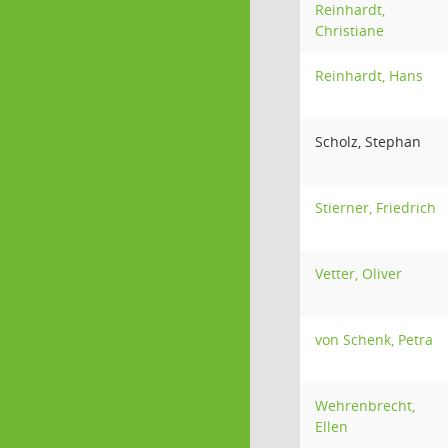
Reinhardt,
Christiane
Reinhardt, Hans
Scholz, Stephan
Stierner, Friedrich
Vetter, Oliver
von Schenk, Petra
Wehrenbrecht,
Ellen