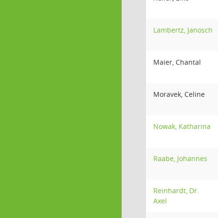
Lambertz, Janosch
Maier, Chantal
Moravek, Celine
Nowak, Katharina
Raabe, Johannes
Reinhardt, Dr.
Axel