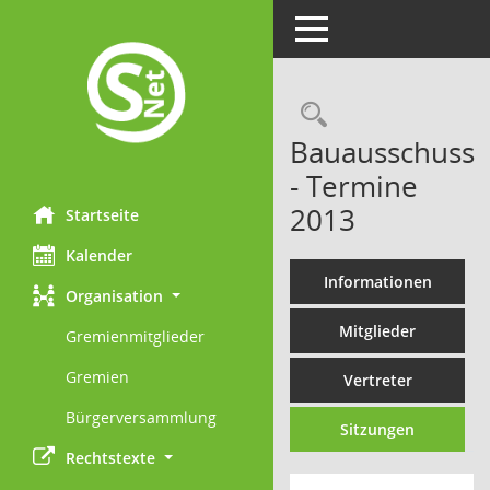
Toggle navigation
Rechercheau
Bauausschuss
- Termine
2013
Startseite
Kalender
Informationen
Organisation
Mitglieder
Gremienmitglieder
Gremien
Vertreter
Bürgerversammlung
Sitzungen
Rechtstexte