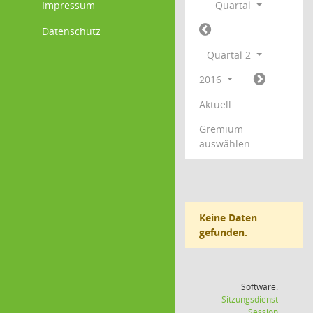
Impressum
Quartal
Datenschutz
Quartal 2
2016
Aktuell
Gremium
auswählen
Keine Daten
gefunden.
Software:
Sitzungsdienst
(Wird in
Session