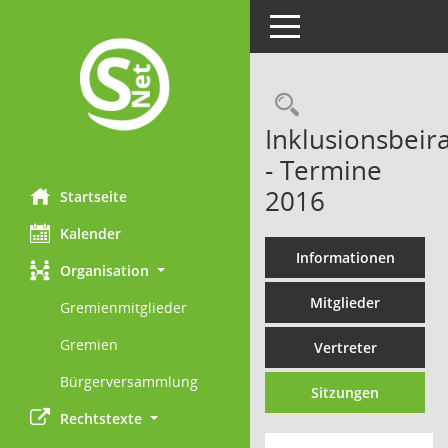
Toggle navigation
Rechercheau
Inklusionsbeira
- Termine
2016
Startseite
Kalender
Informationen
Organisation
Mitglieder
Gremienmitglieder
Gremien
Vertreter
Bürgerversammlung
Sitzungen
Rechtstexte