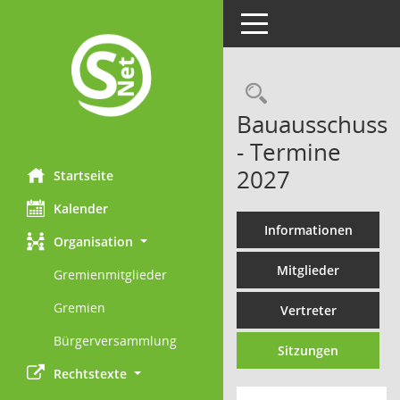
Toggle navigation
Rechercheau
Bauausschuss
- Termine
2027
Startseite
Kalender
Informationen
Organisation
Mitglieder
Gremienmitglieder
Gremien
Vertreter
Bürgerversammlung
Sitzungen
Rechtstexte