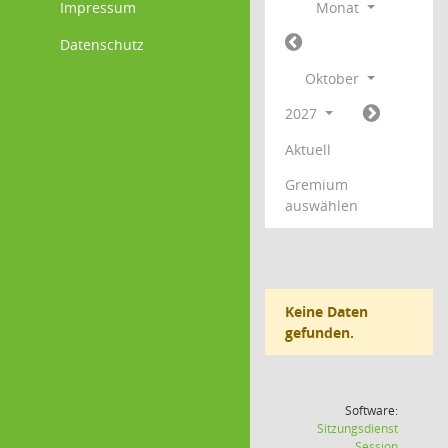
Impressum
Monat
Datenschutz
Oktober
2027
Aktuell
Gremium
auswählen
Keine Daten
gefunden.
Software:
Sitzungsdienst
(Wird in
Session