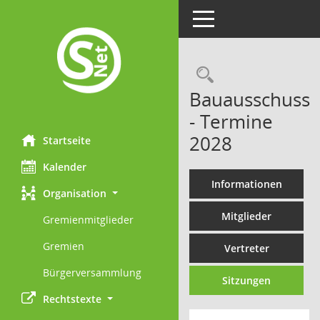
Toggle navigation
Rechercheau
Bauausschuss
- Termine
2028
Startseite
Kalender
Informationen
Organisation
Mitglieder
Gremienmitglieder
Gremien
Vertreter
Bürgerversammlung
Sitzungen
Rechtstexte