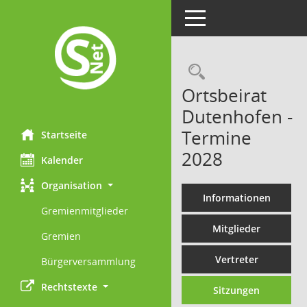
Toggle navigation
Rechercheau
Ortsbeirat
Dutenhofen -
Termine
Startseite
2028
Kalender
Organisation
Informationen
Gremienmitglieder
Mitglieder
Gremien
Vertreter
Bürgerversammlung
Rechtstexte
Sitzungen