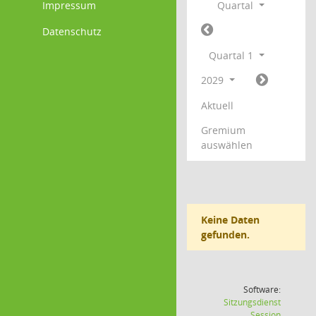
Impressum
Quartal
Datenschutz
Quartal 1
2029
Aktuell
Gremium
auswählen
Keine Daten
gefunden.
Software:
Sitzungsdienst
(Wird in
Session