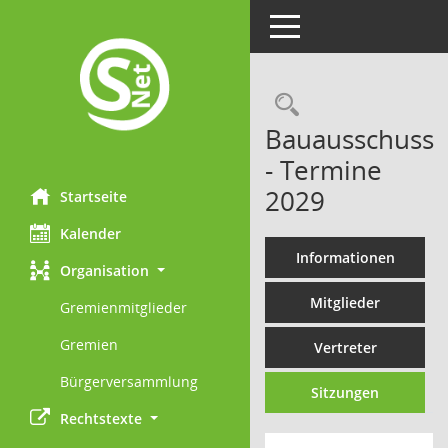
Toggle navigation
Rechercheau
Bauausschuss
- Termine
2029
Startseite
Kalender
Informationen
Organisation
Mitglieder
Gremienmitglieder
Gremien
Vertreter
Bürgerversammlung
Sitzungen
Rechtstexte