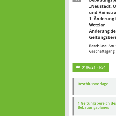
Bebauungspl
Ö 4
„Neustadt, Uf
und Hainstra
1. Änderung 
Wetzlar
Änderung de
Geltungsber
Beschluss:
Antr
Geschäftsgang 
0186/21 - I/54
Beschlussvorlage
1 Geltungsbereich de
Bebauungsplanes