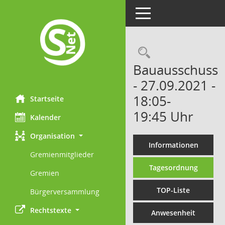
Toggle navigation
Rechercheau
Bauausschuss
- 27.09.2021 -
18:05-
Startseite
19:45 Uhr
Kalender
Organisation
Informationen
Gremienmitglieder
Tagesordnung
Gremien
TOP-Liste
Bürgerversammlung
Rechtstexte
Anwesenheit