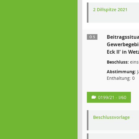
2 Dillspitze 2021
Beitragssitu
Ö 5
Gewerbegebi
Eck II' in Wet
Beschluss:
eins
Abstimmung:
J
Enthaltung: 0
0199/21 - I/60
Beschlussvorlage