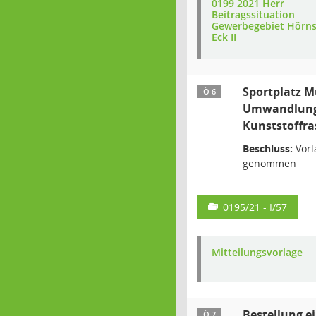
0199 2021 Herr
Beitragssituation
Gewerbegebiet Hörn
Eck II
Sportplatz 
Ö 6
Umwandlung 
Kunststoffra
Beschluss:
Vorl
genommen
0195/21 - I/57
Mitteilungsvorlage
Bestellung e
Ö 7