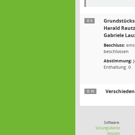
Grundstücks
Ö 9
Harald Raut
Gabriele Lau
Beschluss:
eins
beschlossen
Abstimmung:
J
Enthaltung: 0
Verschieden
Ö 10
Software:
Sitzungsdienst
(Wird in
Session