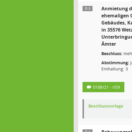
Anmietung d
Ö 3
ehemaligen
Gebäudes, Ka
in 35576 Wetz
Unterbringun
Ämter
Beschluss:
mehr
Abstimmung:
J
Enthaltung: 3
0188/21 - I/59
Beschlussvorlage