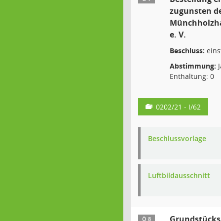
zugunsten de
Münchholzh
e. V.
Beschluss:
eins
Abstimmung:
J
Enthaltung: 0
0202/21 - I/62
Beschlussvorlage
Luftbildausschnitt
Grundstücks
Ö 8