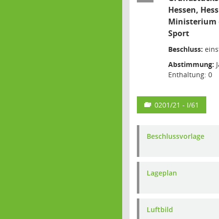
Hessen, Hess
Ministerium 
Sport
Beschluss:
eins
Abstimmung:
J
Enthaltung: 0
0201/21 - I/61
Beschlussvorlage
Lageplan
Luftbild