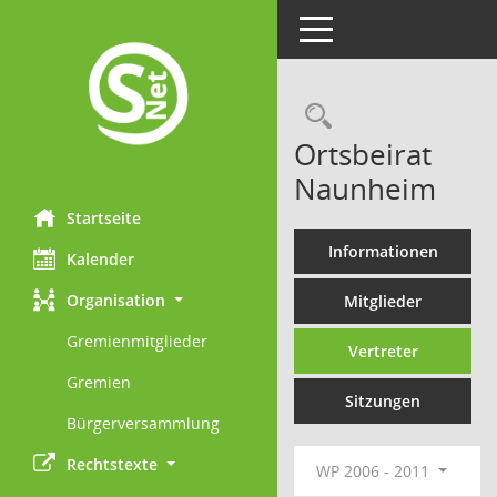
Toggle navigation
Rechercheau
Ortsbeirat
Naunheim
Startseite
Informationen
Kalender
Organisation
Mitglieder
Gremienmitglieder
Vertreter
Gremien
Sitzungen
Bürgerversammlung
Rechtstexte
WP 2006 - 2011