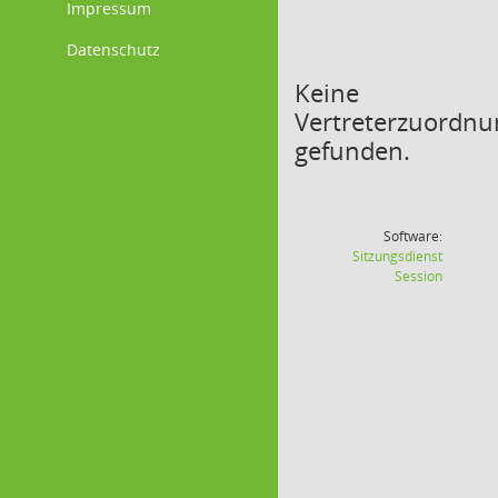
Impressum
Datenschutz
Keine
Vertreterzuordn
gefunden.
Software:
Sitzungsdienst
(Wird in
Session