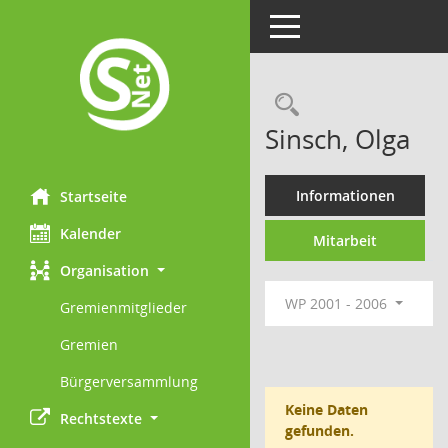
Toggle navigation
Rechercheau
Sinsch, Olga
Informationen
Startseite
Kalender
Mitarbeit
Organisation
WP 2001 - 2006
Gremienmitglieder
Gremien
Bürgerversammlung
Keine Daten
Rechtstexte
gefunden.