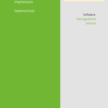
Impressum
Datenschutz
Software:
Sitzungsdienst
(Wird in
Session