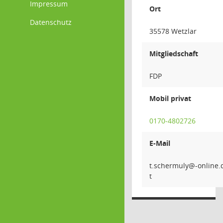
Impressum
Ort
Datenschutz
35578 Wetzlar
Mitgliedschaft
FDP
Mobil privat
0170-4802726
E-Mail
ehcs.t
rmuly@
ed.eniln
t