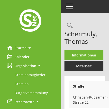
Toggle navigation
Rechercheau
Schermuly,
Thomas
Startseite
Informationen
Kalender
Organisation
Mitarbeit
Gremienmitglieder
Gremien
Straße
Bürgerversammlung
Christian-Rübsamen-
Rechtstexte
Straße 22