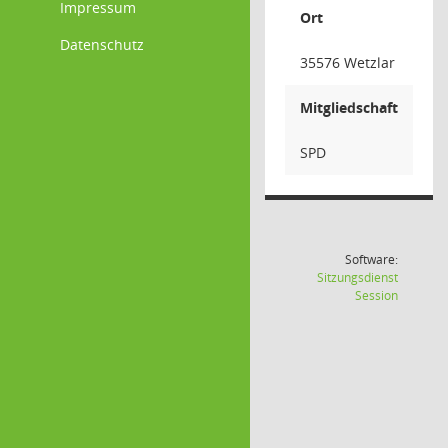
Impressum
Ort
Datenschutz
35576 Wetzlar
Mitgliedschaft
SPD
Software:
Sitzungsdienst
(Wird in
Session