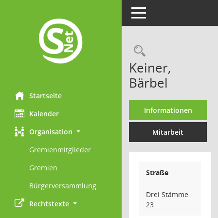
Toggle navigation
Rechercheau
Keiner,
Bärbel
Startseite
Informationen
Kalender
Organisation
Mitarbeit
Gremienmitglieder
Gremien
Straße
Bürgerversammlung
Drei Stämme
Rechtstexte
23