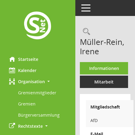
Toggle navigation
Rechercheau
Müller-Rein,
Irene
Startseite
Informationen
Kalender
Organisation
Mitarbeit
Gremienmitglieder
Gremien
Mitgliedschaft
Bürgerversammlung
AfD
Rechtstexte
E-Mail